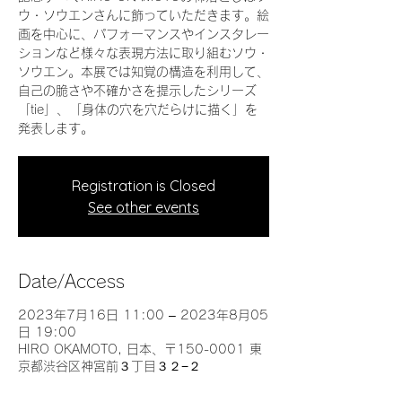
ウ・ソウエンさんに飾っていただきます。絵
画を中心に、パフォーマンスやインスタレー
ションなど様々な表現方法に取り組むソウ・
ソウエン。本展では知覚の構造を利用して、
自己の脆さや不確かさを提示したシリーズ
「tie」、「身体の穴を穴だらけに描く」を
発表します。
Registration is Closed
See other events
Date/Access
2023年7月16日 11:00 – 2023年8月05
日 19:00
HIRO OKAMOTO, 日本、〒150-0001 東
京都渋谷区神宮前３丁目３２−２