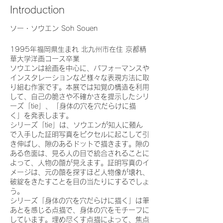
Introduction
ソー・ソウエン Soh Souen
1995年福岡県生まれ 北九州市在住 京都精
華大学洋画コース卒業
ソウエンは絵画を中心に、パフォーマンスや
インスタレーションなど様々な表現方法に取
り組む作家です。本展では知覚の構造を利用
して、自己の脆さや不確かさを提示したシリ
ーズ「tie」、「身体の穴を穴だらけに描
く」を発表します。
シリーズ「tie」は、ソウエンが知人に頼ん
で入手した証明写真をピクセルに起こして引
き伸ばし、隙のあるドットで描きます。隙の
ある色面は、見る人の目で統合されることに
よって、人物の顔が見えます。証明写真のイ
メージは、元の顔を探すほど人物像が壊れ、
破綻をきたすことを目の当たりにするでしょ
う。
シリーズ「身体の穴を穴だらけに描く」は筆
あとを感じる点描で、身体の穴をモチーフに
しています。埋め尽くす点描によって、焦点