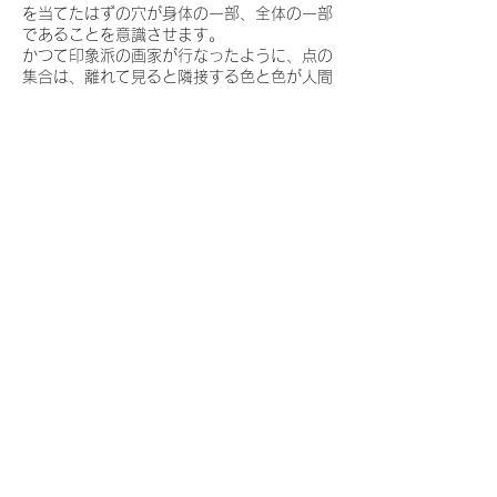
を当てたはずの穴が身体の一部、全体の一部
であることを意識させます。
かつて印象派の画家が行なったように、点の
集合は、離れて見ると隣接する色と色が人間
の網膜の上で混じり合い、何を描いているの
かがわかります。光と影、色彩を表す点描の
技法が醸し出す効果ではなく、ソウエンが提
示するのは、離れて見るとイメージが生成さ
れる点描の構造です。隙が入り、関わり合い
の中にある同一性の揺らぎや、他者との隔た
りが生成する自己といった関係の在り方で
す。
ソウエンはまた、かたちをドットに置き換え
て、生まれ育った土地や文化などの個人の物
語を抽象化します。美術家の仕事は魔法に例
えることができますが、他者との対話で、自
己を見つけるための工夫をデザインと仮定す
ると、予定調和を外れて隙を見せたソウエン
の作品には、優しさが宿ります。優しさと
は、弱さの中にある強さです。
モニター画面でドットを見慣れた日常におい
て規則性を帯びたドットは、ソウエンが魅せ
る光と色彩のコントロールによって、観る者